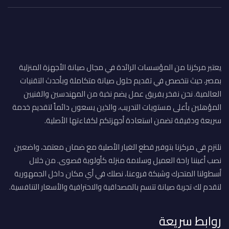
يعتبر مركزنا من المؤسسات الرائدة في مجال صيانة الأجهزة المنزلية
بمصر، حيث نتخصص في تقديم حلول صيانة متكاملة وبأحدث التقنيات
العالمية. نحن نفخر بفريق عمل يضم نخبة من المهندسين والفنيين
المؤهلين بأعلى مستويات التدريب، والذين يسعون دائماً لتقديم خدمة
سريعة ودقيقة تضمن استعادة أجهزتكم لكفاءتها الأصلية.
نلتزم في مركزنا بتوفير قطع الغيار الأصلية مع ضمان معتمد، واضعين
نصب أعيننا راحة العميل وسلامة منزله كأولوية قصوى. من خلال
أسطولنا المتحرك وشبكة فروعنا، نصلك في أي مكان داخل الجمهورية
لنقدم لك تجربة صيانة تتسم بالمصداقية والاحترافية والأسعار التنافسية.
روابط سريعة