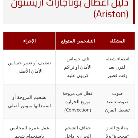
دليل أعطال بوتاجازات اريستون
(Ariston)
المشكلة
التشخيص المتوقع
الإجراء
انطفاء شعلة
تلف حساس
تنظيف أو تغيير حساس
الفرن بعد
الأمان أو تراكم
الأمان الأصلي
وقت قصير
كربون عليه
صوت
عطل في مروحة
تشحيم المروحة أو
ضوضاء عند
توزيع الحرارة
استبدالها بموتور أصلي
تشغيل الفرن
(Convection)
مفاتيح الغاز
جفاف الشحم
عمل عمرة للمحابس
“محجرة” ولا
الحراري داخل
باستخدام شحم