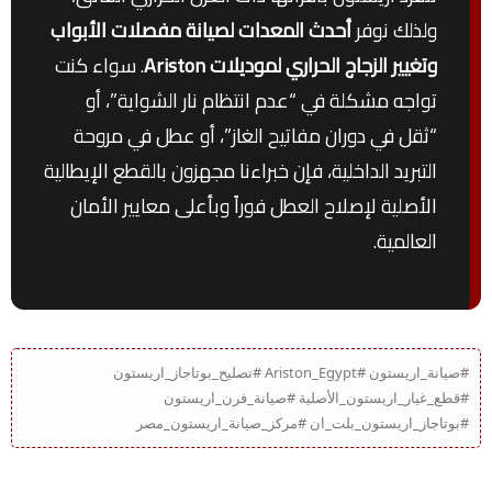
ولذلك نوفر
أحدث المعدات لصيانة مفصلات الأبواب
وتغيير الزجاج الحراري لموديلات Ariston
. سواء كنت
تواجه مشكلة في “عدم انتظام نار الشواية”، أو
“ثقل في دوران مفاتيح الغاز”، أو عطل في مروحة
التبريد الداخلية، فإن خبراءنا مجهزون بالقطع الإيطالية
الأصلية لإصلاح العطل فوراً وبأعلى معايير الأمان
العالمية.
#صيانة_اريستون #Ariston_Egypt #تصليح_بوتاجاز_اريستون
#قطع_غيار_اريستون_الأصلية #صيانة_فرن_اريستون
#بوتاجاز_اريستون_بلت_ان #مركز_صيانة_اريستون_مصر