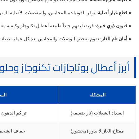
● قطع غيار أصلية:
نوفر الفونيات، المحابس، والمفصلات الأصلية المتوا
● فنيون ذوي خبرة:
فريقنا يفهم جيداً طبيعة أعطال تكنوجاز وكيفية معال
● أمان تام للغاز:
نقوم بفحص الوصلات والمحابس بعد كل عملية صيانة
أبرز أعطال بوتاجازات تكنوجاز وحلو
المشكلة
الس
انسداد الشعلات (نار ضعيفة)
تراكم الدهون 
مفتاح الغاز لا يدور (محشور)
جفاف الشحم د