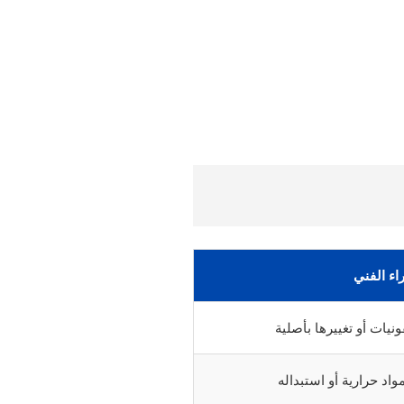
راء الفني
يات أو تغييرها بأصلية
د حرارية أو استبداله