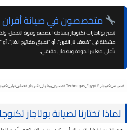
متخصصون في صيانة أفران و
تتميز بوتاجازات تكنوجاز ببساطة التصميم وقوة التحمل، ولذ
مشكلة في “ضعف نار الفرن”، أو “تعليق مفاتيح الغاز”، أو “
بأعلى معايير الجودة وبضمان حقيقي.
#صيانة_تكنوجاز #Technogas_Egypt #تصليح_بوتاجاز_تكنوجاز #قطع_غيار_تكنوجاز_الأصلية #صيانة_فرن_تكنوجاز #بوتاجاز_تكنوجاز_5_شعلة #مركز_صيانة_تكنوجاز_مصر
لماذا تختارنا لصيانة بوتاجاز تكنوجا
● صيانة منزلية شاملة:
نصلك أينما كنت ونقوم بالإصلاح فوراً دون الحاج