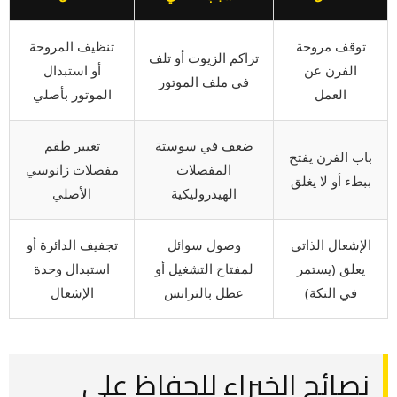
توقف مروحة
تنظيف المروحة
تراكم الزيوت أو تلف
الفرن عن
أو استبدال
في ملف الموتور
العمل
الموتور بأصلي
ضعف في سوستة
تغيير طقم
باب الفرن يفتح
المفصلات
مفصلات زانوسي
ببطء أو لا يغلق
الهيدروليكية
الأصلي
الإشعال الذاتي
وصول سوائل
تجفيف الدائرة أو
يعلق (يستمر
لمفتاح التشغيل أو
استبدال وحدة
في التكة)
عطل بالترانس
الإشعال
نصائح الخبراء للحفاظ على