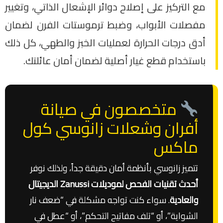
مع التركيز على إصلاح دوائر الإشعال الذاتي، وتغيير
مفصلات الأبواب، وضبط ترموستات الفرن لضمان
أدق درجات الحرارة لعمليات الخبز والطهي، كل ذلك
باستخدام قطع غيار أصلية لضمان أمان عائلتك.
متخصصون في صيانة
أفران وشعلات زانوسي كول
ماكس
تتميز زانوسي بأنظمة أمان دقيقة جداً، ولذلك نوفر
أحدث تقنيات الفحص لموديلات Zanussi الديجيتال
والعادية
. سواء كنت تواجه مشكلة في “ضعف نار
الشواية”، أو “تلف مفاتيح التحكم”، أو “عطل في