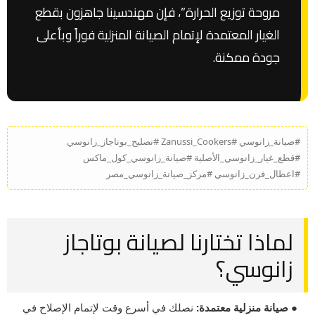
مروحة توزيع الحرارة”، فإن مهندسينا جاهزون بقطع
الغيار المعتمدة لإتمام الصيانة المنزلية فوراً وبأعلى
جودة ممكنة.
#صيانة_زانوسي #Zanussi_Cookers #تصليح_بوتاجاز_زانوسي
#قطع_غيار_زانوسي_الأصلية #صيانة_زانوسي_كول_ماكس
#اعطال_فرن_زانوسي #مركز_صيانة_زانوسي_مصر
لماذا تختارنا لصيانة بوتاجاز
زانوسي؟
● صيانة منزلية معتمدة:
نصلك في أسرع وقت لإتمام الإصلاح في