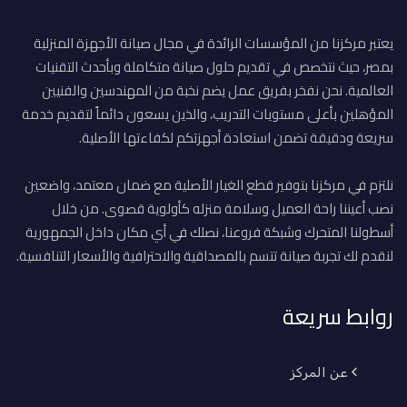
يعتبر مركزنا من المؤسسات الرائدة في مجال صيانة الأجهزة المنزلية
بمصر، حيث نتخصص في تقديم حلول صيانة متكاملة وبأحدث التقنيات
العالمية. نحن نفخر بفريق عمل يضم نخبة من المهندسين والفنيين
المؤهلين بأعلى مستويات التدريب، والذين يسعون دائماً لتقديم خدمة
سريعة ودقيقة تضمن استعادة أجهزتكم لكفاءتها الأصلية.
نلتزم في مركزنا بتوفير قطع الغيار الأصلية مع ضمان معتمد، واضعين
نصب أعيننا راحة العميل وسلامة منزله كأولوية قصوى. من خلال
أسطولنا المتحرك وشبكة فروعنا، نصلك في أي مكان داخل الجمهورية
لنقدم لك تجربة صيانة تتسم بالمصداقية والاحترافية والأسعار التنافسية.
روابط سريعة
عن المركز