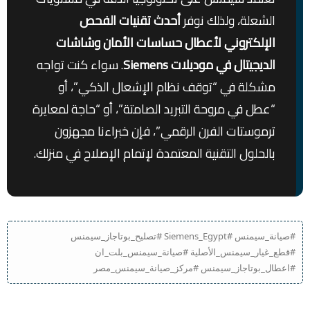
الشعلة، ولذلك نوفر
أحدث تقنيات الفحص
الإلكتروني لأعطال حساسات الأمان وشاشات
الديجيتال في موديلات Siemens
. سواء كنت تواجه
مشكلة في “توقف نظام الإشعال الذكي”، أو
“عطل في مروحة التبريد الصامتة”، أو “حاجة لمعايرة
ترموستات الفرن الرقمي”، فإن خبراءنا مجهزون
بالحلول التقنية المعتمدة لإتمام الإصلاح في منزلك.
#صيانة_سيمنس #Siemens_Egypt #تصليح_بوتاجاز_سيمنس
#قطع_غيار_سيمنس_الأصلية #صيانة_سيمنس_بلت_ان
#اعطال_بوتاجاز_سيمنس #مركز_صيانة_سيمنس_مصر