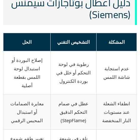
دليل أعطال بوتاجازات سيمنس
(Siemens)
المشكلة
التشخيص التقني
الحل
إصلاح البوردة أو
رطوبة في لوحة
عدم استجابة
استبدال لوحة
التحكم أو خلل في
شاشة اللمس
اللمس بقطعة
بوردة الكنترول
أصلية
انطفاء الشعلة
عطل في صمام
معايرة الصمامات
عند مستويات
التحكم الدقيق
أو استبدال
النار المنخفضة
(StepFlame)
المحبس الرقمي
تلف في شمعة
تغيير طقم شموع