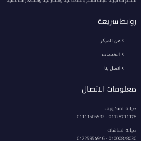
لنقدم لك تجربة صيانة تتسم بالمصداقية والاحترافية والأسعار التنافسية.
روابط سريعة
عن المركز
الخدمات
اتصل بنا
معلومات الاتصال
صيانة الميكرويف
01128711178 - 01111505592
صيانة الشاشات
01000878030 - 01225854916