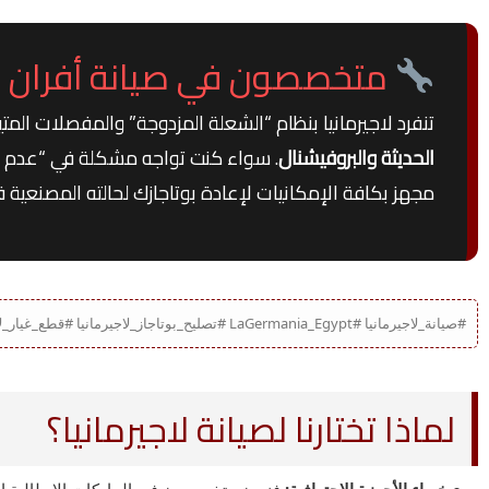
متخصصون في صيانة أفران وش
تنفرد لاجيرمانيا بنظام “الشعلة المزدوجة” والمفصلات المتي
الحديثة والبروفيشنال
. سواء كنت تواجه مشكلة في “عدم ثبات 
مجهز بكافة الإمكانيات لإعادة بوتاجازك لحالته المصنعية 
#صيانة_لاجيرمانيا #LaGermania_Egypt #تصليح_بوتاجاز_لاجيرمانيا #قطع_غيار_لاجيرمانيا_الأصلية #صيانة_فرن_لاجيرمانيا #بوتاجاز_لاجيرمانيا_إيطالي #مركز_صيانة_لاجيرمانيا_مصر
لماذا تختارنا لصيانة لاجيرمانيا؟