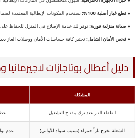
● خبراء الأجهزة الاحترافية:
فنيون متخصصون في الماركات الإيطالية ال
● قطع غيار أصلية 100%:
نستخدم المكونات الإيطالية المعتمدة لضمان
● صيانة منزلية فورية:
نوفر لك خدمة الإصلاح في المنزل للحفاظ على س
● فحص الأمان الشامل:
نختبر كافة حساسات الأمان ووصلات الغاز بعد
دليل أعطال بوتاجازات لاجيرمانيا و
المشكلة
انطفاء النار عند ترك مفتاح التشغيل
عطل
الشعلة تخرج ناراً حمراء (تسبب سواد للأواني)
عدم تواز