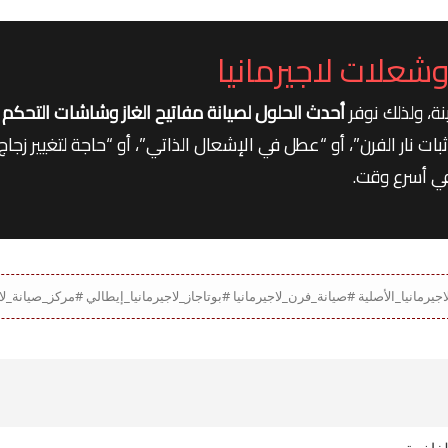
علات لاجيرمانيا
نة، ولذلك نوفر
أحدث الحلول لصيانة مفاتيح الغاز وشاشات التحكم ف
نار الفرن”، أو “عطل في الإشعال الذاتي”، أو “حاجة لتغيير زجاج ا
في أسرع وقت.