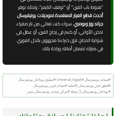
“هبوط باب الفرن” أو “توقف التايمر”، ولذلك نوفر
أحدث قطع الغيار المعتمدة لموديلات يونيفرسال
جراند روز وبومبي
. سواء كنت تعاني من نار صفراء
تدخن الأواني، أو كسر في زجاج الفرن، أو عطل في
شواية الدجاج، فإن خبراءنا مجهزون بالحل الفوري
في منزلك لضمان أمانك وراحة بالك.
#صيانة_يونيفرسال #Universal_Egypt #تصليح_بوتاجاز_يونيفرسال
#قطع_غيار_يونيفرسال_الأصلية #صيانة_فرن_يونيفرسال
#بوتاجاز_يونيفرسال_5_شعلة #مركز_صيانة_يونيفرسال_مصر