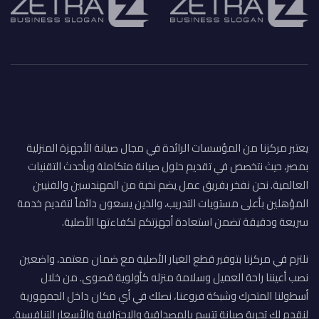
يعتبر مركزنا من المؤسسات الرائدة في مجال صيانة الأجهزة المنزلية
بمصر، حيث نتخصص في تقديم حلول صيانة متكاملة وبأحدث التقنيات
العالمية. نحن نفخر بفريق عمل يضم نخبة من المهندسين والفنيين
المؤهلين بأعلى مستويات التدريب، والذين يسعون دائماً لتقديم خدمة
سريعة ودقيقة تضمن استعادة أجهزتكم لكفاءتها الأصلية.
نلتزم في مركزنا بتوفير قطع الغيار الأصلية مع ضمان معتمد، واضعين
نصب أعيننا راحة العميل وسلامة منزله كأولوية قصوى. من خلال
أسطولنا المتحرك وشبكة فروعنا، نصلك في أي مكان داخل الجمهورية
لنقدم لك تجربة صيانة تتسم بالمصداقية والاحترافية والأسعار التنافسية.