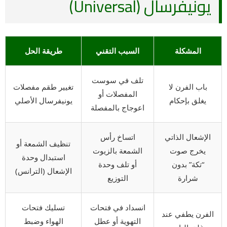
يونيفرسال (Universal)
المشكلة
السبب التقني
طريقة الحل
تلف في سوست
باب الفرن لا
تغيير طقم مفصلات
المفصلات أو
يغلق بإحكام
يونيفرسال الأصلي
اعوجاج بالمفصلة
الإشعال الذاتي
اتساخ رأس
تنظيف الشمعة أو
يخرج صوت
الشمعة بالزيوت
استبدال وحدة
“تكة” بدون
أو تلف وحدة
الإشعال (الترانس)
شرارة
التوزيع
انسداد في فتحات
تسليك فتحات
الفرن يطفي عند
التهوية أو عطل
الهواء وضبط