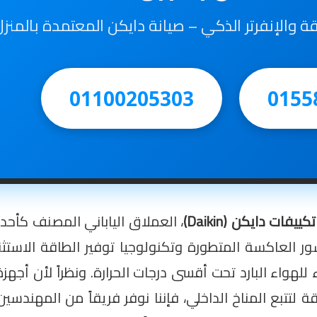
ائقة والإنفرتر الذكي – صيانة دايكن المعتمدة بالمنز
01100205303
0155
ييفات دايكن (Daikin)
، العملاق الياباني المصنف كأحد
ر العاكسة المتطورة وتكنولوجيا توفير الطاقة الاستثنا
 لتتبع المناخ الداخلي، فإننا نوفر فريقاً من المهندسي