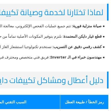
لماذا تختارنا لخدمة وصيانة تكييف
● صيانة منزلية فورية:
تتم جميع عمليات الفحص الإلكتروني، معالجة ا
● قطع غيار دايكن المعتمدة:
نلتزم بتوفير المكونات الأصلية تماماً م
● كشف رقمي دقيق عن التسريب:
نستخدم تكنولوجيا استشعار الغاز ل
● مهندسون خبراء في الـ Inverter:
فريق فني متخصص ومحترف في فحص خرا
دليل أعطال ومشاكل تكييفات دايكن (Daikin) ا
رمز الخطأ / طبيعة العطل
السبب التقني الم