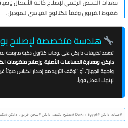
معدات الفحص الرقمي لإصلاح كافة الأعطال وصيانة ا
ضغوط الفريون وفقاً للكتالوج القياسي للموديل.
هندسة متخصصة لإصلاح بوردات
تعتمد تكييفات دايكن على لوحات كنترول ذكية مبرمجة بدقة ل
دايكن، ومعايرة الحساسات الأصلية، وإصلاح منظومات الكنت
واجهة الجهاز”، أو “توقف التبريد مع إصدار الكباس صوتاً غي
لإنهاء العطل فوراً.
#صيانة_دايكن #Daikin_Egypt #تصليح_تكييف_دايكن #شحن_فريون_دايكن #تكييف_دايكن_انفرتر #اعطال_تكييف_دايكن #مركز_صيانة_دايكن_مصر #غسيل_تكييف_Daikin