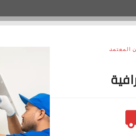
ن المعتمد
افية