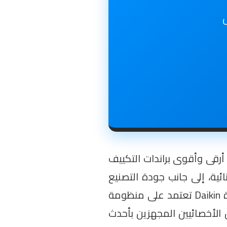
ل
 أرقى وأقوى براندات التكييف
ئية، إلى جانب جودة التصنيع
الميكانيكية التي تضمن تدفقاً فائيق النقاء والهدوء للهواء البارد تحت أقسى درجات الحرارة. ونظراً لأن أجهزة Daikin تعتمد على منظومة
ن الأخصائيين المجهزين بأحدث