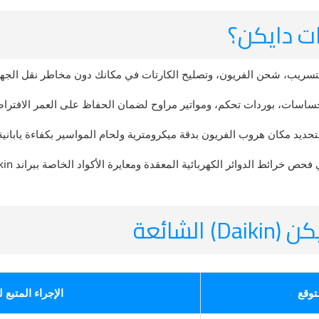
ات دايكن؟
لتسريب، شحن الفريون، وتصليح الكارتات في مكانك دون مخاطر نقل الجها
ن حساسات، بوردات تحكم، ومواتير مراوح لضمان الحفاظ على العمر الافترا
تحديد مكان هروب الفريون بدقة ميكرومترية ولحام المواسير بكفاءة ياباني
ئط الدوائر الكهربائية المعقدة ومعايرة الأكواد الخاصة ببراند Daikin.
لشائعة
توقع
الإجراء المتبع ل