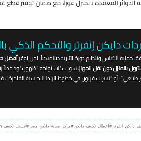
لدوائر المعقدة بالمنزل فوراً، مع ضمان توفير قطع غيا
 دايكن إنفرتر والتحكم الذكي بال
حماية الكباس وتنظيم دورة التبريد ديناميكياً. نحن نوفر
أفضل ح
رول بالمنزل دون نقل الجهاز
. سواء كنت تواجه “ظهور كود خطأ 
ر طبيعي”، أو “تسريب فريون في خطوط الربط النحاسية الفاخرة”، فإن