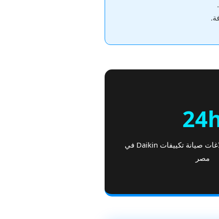
ة.
24
سرعة تلبية فائقة لبلاغات صيانة تكييفات Daikin في
مصر