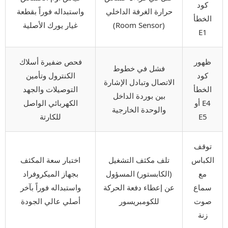
كود
حرارة الغرفة الداخلي
واستبداله فوراً بقطعة
الخطأ
(Room Sensor)
غيار يورك الأصلية
E1
ظهور
فحص ضفيرة أسلاك
فشل في خطوط
كود
الكنترول وتأمين
الاتصال وتبادل الإشارة
الخطأ
التوصيلات والجهد
بين بوردة الداخل
E4 أو
الكهربائي الواصل
والوحدة الخارجية
E5
للكارتة
توقف
الكباس
تلف مكثف التشغيل
اختبار سعة المكثف
مع
(الكابستور) المسؤول
بجهاز الميكروفراد
سماع
عن إعطاء دفعة الحركة
واستبداله فوراً بآخر
صوت
للكومبريسور
أصلي عالي الجودة
زنة