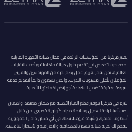
يعتبر مركزنا من المؤسسات الرائدة في مجال صيانة الأجهزة المنزلية
بمصر، حيث نتخصص في تقديم حلول صيانة متكاملة وبأحدث التقنيات
العالمية. نحن نفخر بفريق عمل يضم نخبة من المهندسين والفنيين
المؤهلين بأعلى مستويات التدريب، والذين يسعون دائماً لتقديم خدمة
سريعة ودقيقة تضمن استعادة أجهزتكم لكفاءتها الأصلية.
نلتزم في مركزنا بتوفير قطع الغيار الأصلية مع ضمان معتمد، واضعين
نصب أعيننا راحة العميل وسلامة منزله كأولوية قصوى. من خلال
أسطولنا المتحرك وشبكة فروعنا، نصلك في أي مكان داخل الجمهورية
لنقدم لك تجربة صيانة تتسم بالمصداقية والاحترافية والأسعار التنافسية.