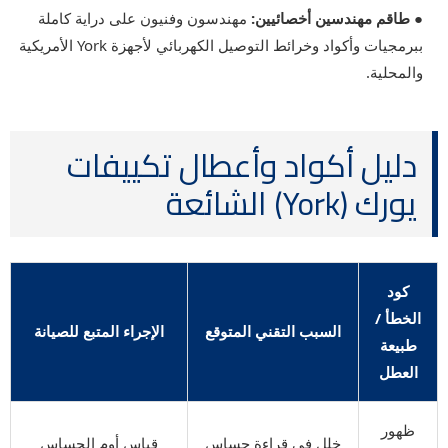
● طاقم مهندسين أخصائيين:
مهندسون وفنيون على دراية كاملة
ببرمجيات وأكواد وخرائط التوصيل الكهربائي لأجهزة York الأمريكية
والمحلية.
دليل أكواد وأعطال تكييفات
يورك (York) الشائعة
كود
الخطأ /
السبب التقني المتوقع
الإجراء المتبع للصيانة
طبيعة
العطل
ظهور
خلل في قراءة حساس
قياس أوم الحساس