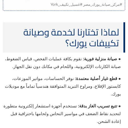
#مركز_صيانة_يورك_مصر #غسيل_تكييف_York
لماذا تختارنا لخدمة وصيانة
تكييفات يورك؟
● صيانة منزلية فورية:
نقوم بكافة عمليات الفحص، قياس الضغوط،
صيانة الكارتات الإلكترونية، واللحام في مكانك دون نقل الجهاز.
● قطع غيار أصلية معتمدة:
نوفر الحساسات، مواتير الموزعات،
كابستور الإقلاع، ومراوح التبريد المتوافقة هندسياً تماماً مع موديلات
يورك.
● تتبع تسريب الغاز بدقة:
نستخدم أجهزة استشعار إلكترونية متطورة
لتحديد نقاط الضعف في مواسير النحاس ولحامها باحترافية قبل
إعادة الشحن.