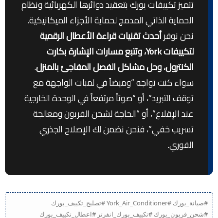
تتميز تكييفات يورك بتعقيد دوائرها الكهربائية ونظام
الحماية الذاتي المدمج لحماية الأجزاء الميكانيكية.
نحن نوفر
أحدث تقنيات قراءة الأعطال الرقمية
لتكييفات York، وتتبع مسارات الإشارة بكارت
الكنترول، وحل مشاكل الفصل المفاجئ بالمنزل
.
سواء كنت تواجه “وميضاً في لمبات الواجهة مع
توقف التبريد”، أو “صوتاً مرتفعاً في الوحدة الخارجية
عند الإقلاع”، أو “الحاجة لشحن الفريون ومعالجة
تسريب خفي”، فنحن نضمن لك الإصلاح الجذري
الفوري.
#صيانة_يورك #York_Air_Conditioner #تصليح_تكييف_يورك
#شحن_فريون_يورك #تكييف_يورك_انفرتر #اعطال_تكييف_يورك