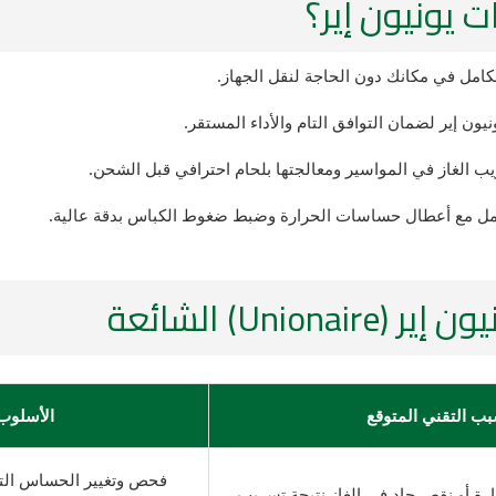
ت يونيون إير؟
امل في مكانك دون الحاجة لنقل الجهاز.
يون إير لضمان التوافق التام والأداء المستقر.
 الغاز في المواسير ومعالجتها بلحام احترافي قبل الشحن.
 مع أعطال حساسات الحرارة وضبط ضغوط الكباس بدقة عالية.
Un) الشائعة
بب التقني المتوقع
الأسلوب 
فحص وتغيير الحساس التا
ة أو نقص حاد في الغاز نتيجة تسريب