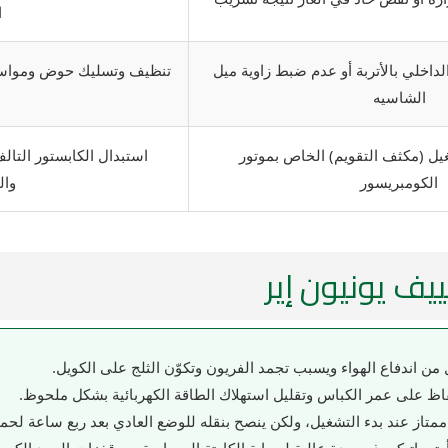
ا
اخلي بالأتربة أو عدم ضبط زاوية ميل
تنظيف وتسليك حوض ومواسير
الشاسيه
يل (مكثف التقويم) الخاص بموتور
استبدال الكابستور التا
الكومبريسور
وال
ييف يونيون إير
لل من اندفاع الهواء ويسبب تجمد الفريون وتكوّن الثلج على الكويل.
حفاظ على عمر الكباس وتقليل استهلاك الطاقة الكهربائية بشكل ملحوظ.
ممتاز عند بدء التشغيل، ولكن ينصح بنقله للوضع العادي بعد ربع ساعة لحما