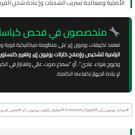
الأصلية ومعالجة تسريب الشحنات وإعادة شحن الفريو
متخصصون في فحص كباسات وإ
تعتمد تكييفات يونيون إير على منظومة ميكانيكية قوية ودو
الرقمية لتشخيص وإصلاح كارتات يونيون إير، وتغيير كابستورات
لإعادة الجهاز لكفاءته الكاملة.
#صيانة_يونيون_إير #Unionaire_Egypt #تصليح_تكييف_يونيون_اير #شحن_فريون_يونيون_اير #تكييف_يونيون_اير_ارتيفاي #اعطال_تكييف_يونيون_اير #مركز_صيانة_يونيون_اير #غسيل_تكييف_Unionaire