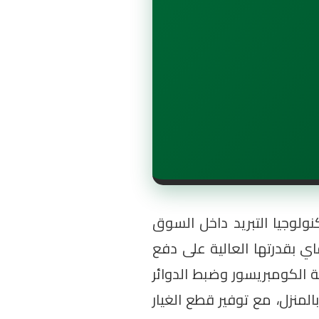
تكنولوجيا التبريد داخل السوق
ديلاتها مثل آي كول ($i-Cool$)، ارتيفاي ($Artify$)، وماكس فاي بقدرتها العالية على دفع
ة الكومبريسور وضبط الدوائر
المنزل، مع توفير قطع الغيار