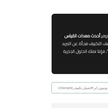
نوفر
أحدث معدات القياس
 التكييف فجأة عن التبريد
 الكباس الخارجي”، أو “ظهور أكواد أعطال مثل E1 أو E3 على الشاشة”، فإننا نملك الحلول الجذرية