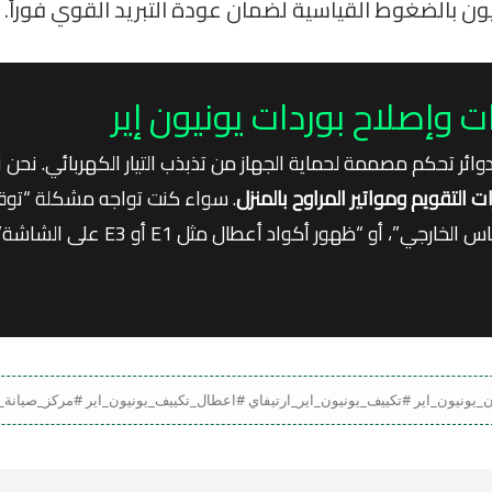
ن بالضغوط القياسية لضمان عودة التبريد القوي فوراً.
صلاح بوردات يونيون إير
ائر تحكم مصممة لحماية الجهاز من تذبذب التيار الكهربائي. نحن 
 التقويم ومواتير المراوح بالمنزل
. سواء كنت تواجه مشكلة “توقف
وخروج هواء عادي”، أو “سماع صوت عالي واهتزاز في