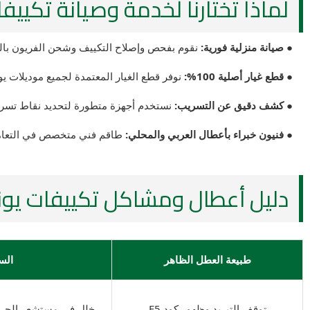
لماذا تختارنا لخدمة وصيانة تكييفا
● صيانة منزلية فورية:
نقوم بفحص وإصلاح التكييف وشحن الفريون بالك
● قطع غيار أصلية 100%:
نوفر قطع الغيار المعتمدة لجميع موديلات يون
● كشف دقيق عن التسريب:
نستخدم أجهزة متطورة لتحديد نقاط تسريب
● فنيون خبراء بأعطال العربي والمحلي:
طاقم فني متخصص في التعامل
دليل أعطال ومشاكل تكييفات يونيون إير (ionaire
طبيعة العطل الظاهر
الس
توقف التبريد وظهور كود E5
خلل في مستشعر الحرار