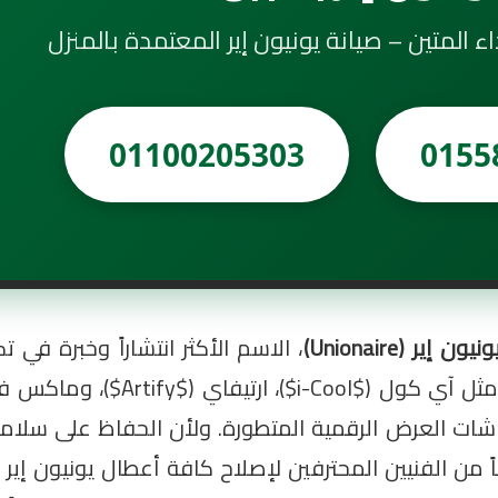
داء المتين – صيانة يونيون إير المعتمدة بالمنزل
01100205303
0155
ير (Unionaire)
، الاسم الأكثر انتشاراً وخبرة في 
المصري. تتميز أجهزة يونيون إير بمختلف مو
اشات العرض الرقمية المتطورة. ولأن الحفاظ على سلام
ً من الفنيين المحترفين لإصلاح كافة أعطال يونيون إير ب