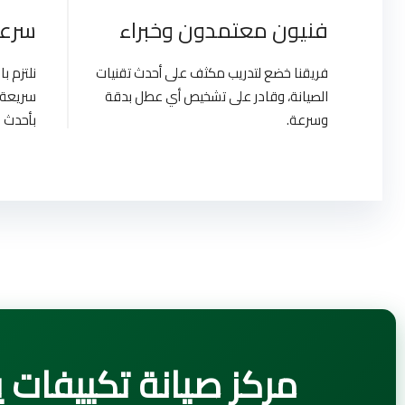
فنيون معتمدون وخبراء
سرعة
فريقنا خضع لتدريب مكثف على أحدث تقنيات
نلتزم 
الصيانة، وقادر على تشخيص أي عطل بدقة
سريعة 
وسرعة.
بأحدث ا
مركز صيانة تكييفات يونيون إير | gypt