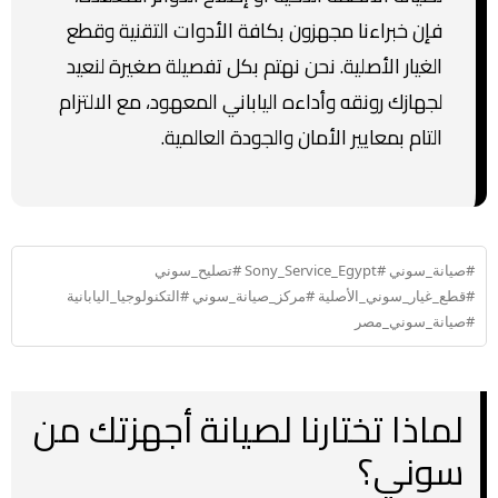
فإن خبراءنا مجهزون بكافة الأدوات التقنية وقطع
الغيار الأصلية. نحن نهتم بكل تفصيلة صغيرة لنعيد
لجهازك رونقه وأداءه الياباني المعهود، مع الالتزام
التام بمعايير الأمان والجودة العالمية.
#صيانة_سوني #Sony_Service_Egypt #تصليح_سوني
#قطع_غيار_سوني_الأصلية #مركز_صيانة_سوني #التكنولوجيا_اليابانية
#صيانة_سوني_مصر
لماذا تختارنا لصيانة أجهزتك من
سوني؟