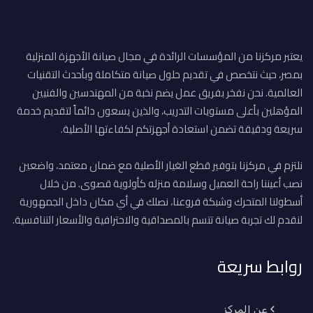
يعتبر مركزنا من المؤسسات الرائدة في مجال صيانة الأجهزة المنزلية
بمصر، حيث نتخصص في تقديم حلول صيانة متكاملة وبأحدث التقنيات
العالمية. نحن نفخر بفريق عمل يضم نخبة من المهندسين والفنيين
المؤهلين بأعلى مستويات التدريب، والذين يسعون دائماً لتقديم خدمة
سريعة ودقيقة تضمن استعادة أجهزتكم لكفاءتها الأصلية.
نلتزم في مركزنا بتوفير قطع الغيار الأصلية مع ضمان معتمد، واضعين
نصب أعيننا راحة العميل وسلامة منزله كأولوية قصوى. من خلال
أسطولنا المتحرك وشبكة فروعنا، نصلك في أي مكان داخل الجمهورية
لنقدم لك تجربة صيانة تتسم بالمصداقية والاحترافية والأسعار التنافسية.
روابط سريعة
عن المركز