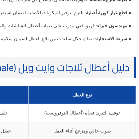
● قطع غيار كورية أصلية:
نلتزم بتوفير المكونات الأصلية لضمان استقرار
● مهندسون خبراء:
فريق فني مدرب على صيانة أعطال الشاشات والبو
● سرعة الاستجابة:
نصلك خلال ساعات من بلاغ العطل لضمان سلامة 
دليل أعطال ثلاجات وايت ويل (White Whale)
نوع العطل
توقف التبريد فجأة (أعطال النوفروست)
تلف السخان
صوت عالي ومزعج أثناء العمل
عطل في