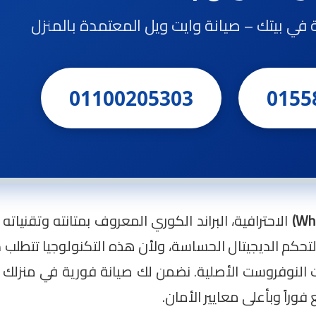
ة في بيتك – صيانة وايت ويل المعتمدة بالمنزل
01100205303
0155
الاحترافية، البراند الكوري المعروف بمتانته وتقنياته ا
أنظمة “Multi Air Flow” وشاشات التحكم الديجيتال الحساسة، ولأن هذه التكنول
النوفروست الأصلية. نضمن لك صيانة فورية في منزلك م
راً وبأعلى معايير الأمان.