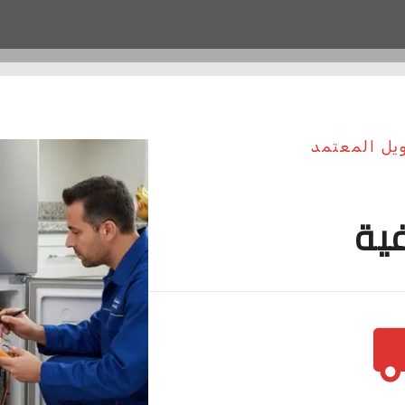
ويل المعتمد
فية