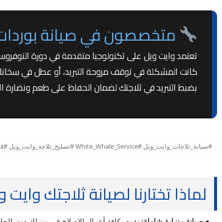
متخصصون في صيانة بوردات و
تعتمد وايت ويل على تكنولوجيا متقدمة في دورة النوفروس
كانت المشكلة في توقف مروحة التبريد، أو عطل في سخانات ال
بضبط التبريد في ثلاجتك لضمان الحفاظ على طعم ونضارة 
#صيانة_ثلاجات_وايت_ويل #White_Whale_Service #تصليح_ثلاجة_وايت_ويل #قطع_غيار_وايت_ويل_الأصلية #موتور_وايت_ويل #صيانة_وايت_ويل_مصر #شحن_فريون_أصلي
لماذا تختارنا لصيانة ثلاجتك وايت و
● صيانة منزلية شاملة:
نقوم بكافة أعمال الإصلاح في منزلك دون الحاجة