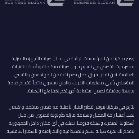
يعتبر مركزنا من المؤسسات الرائدة في مجال صيانة الأجهزة المنزلية
بمصر، حيث نتخصص في تقديم حلول صيانة متكاملة وبأحدث التقنيات
العالمية. نحن نفخر بفريق عمل يضم نخبة من المهندسين والفنيين
المؤهلين بأعلى مستويات التدريب، والذين يسعون دائماً لتقديم خدمة
سريعة ودقيقة تضمن استعادة أجهزتكم لكفاءتها الأصلية.
نلتزم في مركزنا بتوفير قطع الغيار الأصلية مع ضمان معتمد، واضعين
نصب أعيننا راحة العميل وسلامة منزله كأولوية قصوى. من خلال
أسطولنا المتحرك وشبكة فروعنا، نصلك في أي مكان داخل الجمهورية
لنقدم لك تجربة صيانة تتسم بالمصداقية والاحترافية والأسعار التنافسية.