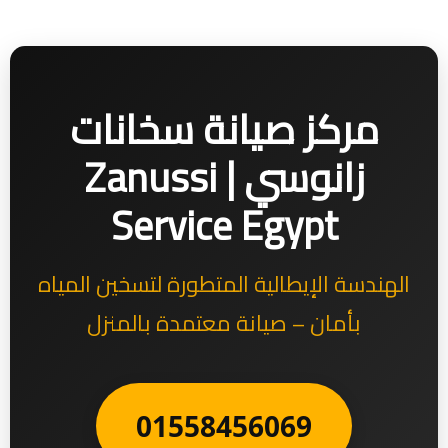
مركز صيانة سخانات
زانوسي | Zanussi
Service Egypt
الهندسة الإيطالية المتطورة لتسخين المياه
بأمان – صيانة معتمدة بالمنزل
01558456069