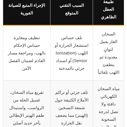
طبيعة
السبب التقني
الإجراء المتبع للصيانة
العطل
المتوقع
الفورية
الظاهري
السخان
تلف حساس
تنظيف ومعايرة
الغاز يعمل
استشعار الحرارة أو
حساس الإحكام
لثوانٍ
اللهب (Ionization
بالهب، ومراجعة مسار
معدودة ثم
Sensor) أو انسداد
العادم لضمان الفصل
ينطفئ
جزئي بالمدخنة
الآمن
اللهب تلقائياً
مياه السخان
تلف جزئي أو تراكم
تفريغ مياه السخان،
الكهربائي
الأملاح الكثيفة حول
غسيل الحلة من
دافئة ولا
شمعة التسخين
الرواسب، واستبدال
تصل لدرجة
(الهيتر) مما يضعف
طقم الهيتر الإيطالي
السخونة
نقل الحرارة
بآخر جديد أصلي
المطلوبة