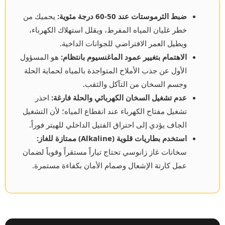
ضبط الثرموستات عند 50-60 درجة مئوية:
يحميك من
خطر غليان المياه المفرط، ويقلل استهلاك الكهرباء،
ويطيل العمر الافتراضي للجوانات الداخية.
الاهتمام بتغيير عمود الماغنسيوم بانتظام:
هو المسؤول
الأول عن جذب الأملاح المتواجدة بالمياه لحماية الحلة
وجسم السخان من التآكل والثقب.
عدم تشغيل السخان الكهربائي والحلة فارغة:
احذر
تشغيل مفتاح الكهرباء عند انقطاع المياه؛ لأن التشغيل
الجاف يؤدي إلى احتراق الفتيل الداخلي للهيتر فوراً.
استخدم بطاريات قلوية (Alkaline) ممتازة للغاز:
سخانات غاز زانوسي تحتاج تياراً مستقراً وقوياً لضمان
عمل كارتة الإشعال وصمام الأمان بكفاءة مستمرة.