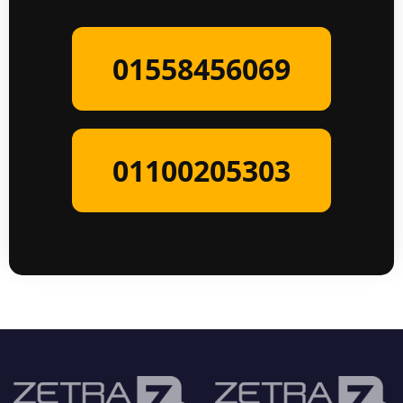
01558456069
01100205303