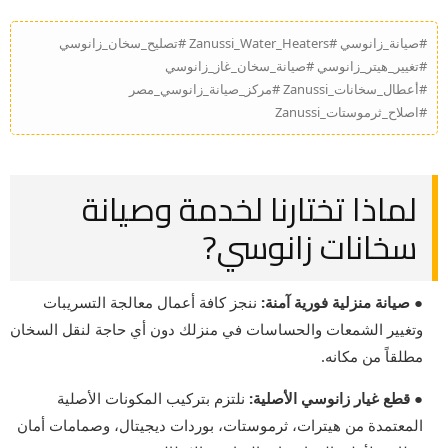
#صيانة_زانوسي #Zanussi_Water_Heaters #تصليح_سخان_زانوسي
#تغيير_هيتر_زانوسي #صيانة_سخان_غاز_زانوسي
#أعطال_سخانات_Zanussi #مركز_صيانة_زانوسي_مصر
#اصلاح_ثرموستات_Zanussi
لماذا تختارنا لخدمة وصيانة
سخانات زانوسي?
● صيانة منزلية فورية آمنة:
ننجز كافة أعمال معالجة التسريبات
وتغيير الشمعات والحساسات في منزلك دون أي حاجة لنقل السخان
مطلقاً من مكانه.
● قطع غيار زانوسي الأصلية:
نلتزم بتركيب المكونات الأصلية
المعتمدة من هيترات، ثرموستات، بوردات ديجيتال، وصمامات أمان