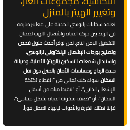
النحاسية، مجموعات الغاز،
وتغيير الهيتر بالمنزل
تعتمد سخانات زانوسي الحديثة على معايير صارمة
في الربط بين حركة المياه واشتعال اللهب لضمان
التشغيل الآمن التام. نحن نوفر
أحدث حلول فحص
وتصليح بوردات الإشعال الإلكتروني لزانوسي،
واستبدال شمعات التسخين (الهيتر) الأصلية، وصيانة
جلدة الرداخ وحساسات الأمان بالمنزل دون نقل
السخان
. سواء كنت تعاني من “انقطاع تكتكة
الإشعال الذاتي”، أو “تنقيط مياه من أسفل
السخان”، أو “ضعف سخونة المياه بشكل مفاجئ”،
فإننا نمتلك الخبرة والأدوات لإنهاء العطل فوراَ.