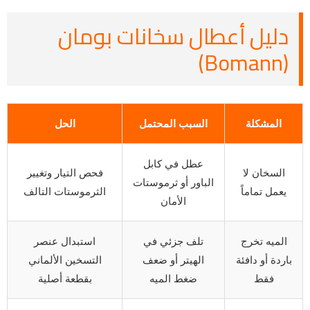
دليل أعطال سخانات بومان
(Bomann)
المشكلة
السبب المحتمل
الحل
عطل في كابل
السخان لا
فحص التيار وتغيير
الباور أو ثرموستات
يعمل تماماً
الثرموستات التالف
الأمان
الميه تخرج
تلف جزئي في
استبدال عنصر
باردة أو دافئة
الهيتر أو ضعف
التسخين الألماني
فقط
ضغط الميه
بقطعة أصلية