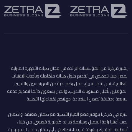
يعتبر مركزنا من المؤسسات الرائدة في مجال صيانة الأجهزة المنزلية
بمصر، حيث نتخصص في تقديم حلول صيانة متكاملة وبأحدث التقنيات
العالمية. نحن نفخر بفريق عمل يضم نخبة من المهندسين والفنيين
المؤهلين بأعلى مستويات التدريب، والذين يسعون دائماً لتقديم خدمة
سريعة ودقيقة تضمن استعادة أجهزتكم لكفاءتها الأصلية.
نلتزم في مركزنا بتوفير قطع الغيار الأصلية مع ضمان معتمد، واضعين
نصب أعيننا راحة العميل وسلامة منزله كأولوية قصوى. من خلال
أسطولنا المتحرك وشبكة فروعنا، نصلك في أي مكان داخل الجمهورية