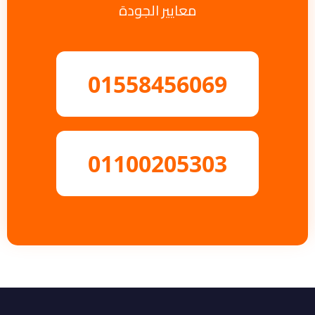
معايير الجودة
01558456069
01100205303