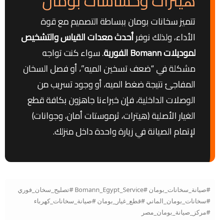
هيترات وحساسات بومان
تتميز سخانات بومان ببساطة التصميم مع قوة
الأداء، ولذلك نوفر
أحدث معدات القياس والتشخيص
لموديلات Bomann الفورية
. سواء كنت تواجه
مشكلة في “ضعف تسخين الميه”، أو فصل السخان
المفاجئ نتيجة ضغط الميه، أو وجود تسريب من
الوصلات الداخلية، فإن خبراءنا جاهزون بكافة قطع
الغيار الأصلية (هيترات، ثرموستات أمان، وجوانات)
لإتمام الصيانة في زيارة واحدة داخل منزلك.
#صيانة_سخانات_بومان #Bomann_Egypt_Service #تصليح_سخان_فوري
#سخانات_بومان_الماني #قطع_غيار_بومان #صيانة_سخانات_كهرباء
#مركز_صيانة_بومان_مصر