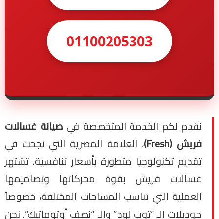
01100205303
نقدم لكم الخدمة المتخصصة في
صيانة غسالات
فريش (Fresh)
، العلامة المصرية التي نجحت في
تقديم تكنولوجيا متطورة بأسعار تنافسية. تشتهر
غسالات فريش بقوة محركاتها وتصاميمها
العملية التي تناسب المساحات المختلفة، خصوصاً
موديلات الـ “توب لود” والـ “نصف أوتوماتيك”. نحن