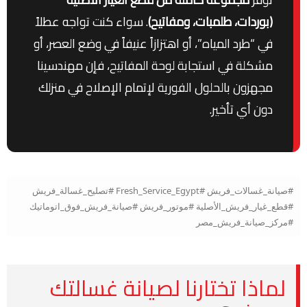
(بوردات، طلمبات، ومفاتيح)
. سواء كنت تواجه عطلاً
في “طرد المياه”، أو اهتزازاً عنيفاً في وضع العصر، أو
مشكلة في استجابة لوحة المفاتيح، فإن مهندسينا
مجهزون بالحلول الفورية لإتمام الإصلاح في منزلك
دون أي تأخير.
#صيانة_غسالات_فريش #Fresh_Service_Egypt #تصليح_غسالة_فريش
#قطع_غيار_فريش_الأصلية #موتور_فريش #صيانة_فريش_فوق_اتوماتيك
#مركز_صيانة_فريش_مصر
لماذا تختارنا لصيانة غسالتك