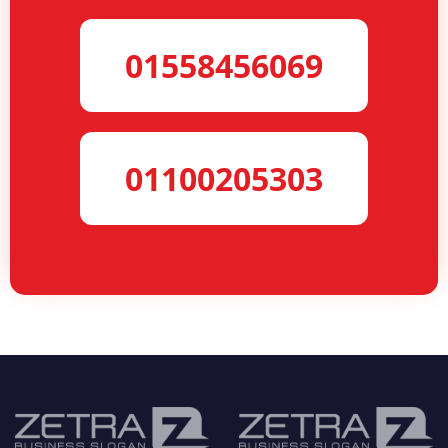
01558456069
01100205303