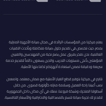
يعتبر مركزنا من المؤسسات الرائدة في مجال صيانة الأجهزة المنزلية
بمصر، حيث نتخصص في تقديم حلول صيانة متكاملة وبأحدث التقنيات
العالمية. نحن نفخر بفريق عمل يضم نخبة من المهندسين والفنيين
المؤهلين بأعلى مستويات التدريب، والذين يسعون دائماً لتقديم خدمة
سريعة ودقيقة تضمن استعادة أجهزتكم لكفاءتها الأصلية.
نلتزم في مركزنا بتوفير قطع الغيار الأصلية مع ضمان معتمد، واضعين
نصب أعيننا راحة العميل وسلامة منزله كأولوية قصوى. من خلال
أسطولنا المتحرك وشبكة فروعنا، نصلك في أي مكان داخل الجمهورية
لنقدم لك تجربة صيانة تتسم بالمصداقية والاحترافية والأسعار التنافسية.