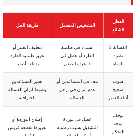
العطل
التشخيص المحتمل
طريقة الحل
الشائع
الغسالة لا
انسداد في طلمبة
تنظيف الفلتر أو
تطرد
الطرد أو عطل في
تغيير طلمبة الطرد
المياه
المحرك الصغير
بقطعة أصلية
صوت
تلف في المساعدين أو
تغيير المساعدين
ضجيج
عدم اتزان في أرجل
وضبط اتزان الغسالة
أثناء العصر
الغسالة
باحترافية
توقف
عطل في بوردة
إصلاح البوردة أو
لوحة
التشغيل بسبب رطوبة
تغييرها بقطعة فريش
التحكم
أو كهرباء زائدة
الأصلية