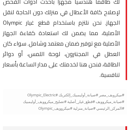
لك طاقماً هندسياً مجهزاً بأحدث أدوات الفحص
لإصلاح كافة الأعطال في منزلك دون الحاجة لنقل
الجهاز. نحن نلتزم باستخدام قطع غيار Olympic
الأصلية، مما يضمن لك استعادة كفاءة الجهاز
الأصلية مع توفير ضمان معتمد وشامل. سواء كان
العطل في المجنترون، لوحة اللمس، أو دوائر
الطاقة، فنحن هنا لخدمتك على مدار الساعة بأسعار
تنافسية.
#ميكرويف_مصر #صيانة_أوليمبيك_إلكتريك #Olympic_Electric
#صيانة_ميكروويف #قطع_غيار_أصلية #تصليح_ميكروويف_أوليمبيك
#المركز_الرئيسي #صيانة_منزلية #ميكروويف_Olympic