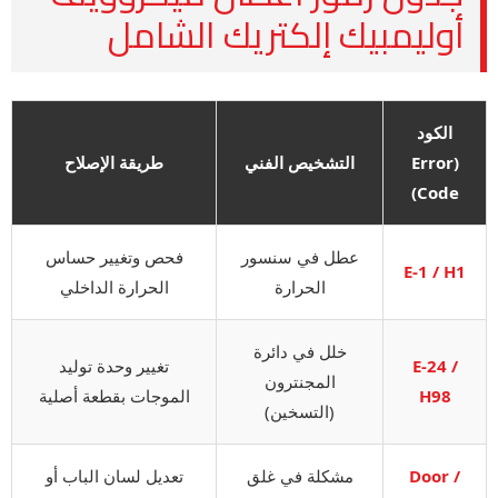
أوليمبيك إلكتريك الشامل
الكود
(Error
التشخيص الفني
طريقة الإصلاح
Code)
عطل في سنسور
فحص وتغيير حساس
E-1 / H1
الحرارة
الحرارة الداخلي
خلل في دائرة
E-24 /
تغيير وحدة توليد
المجنترون
H98
الموجات بقطعة أصلية
(التسخين)
Door /
مشكلة في غلق
تعديل لسان الباب أو