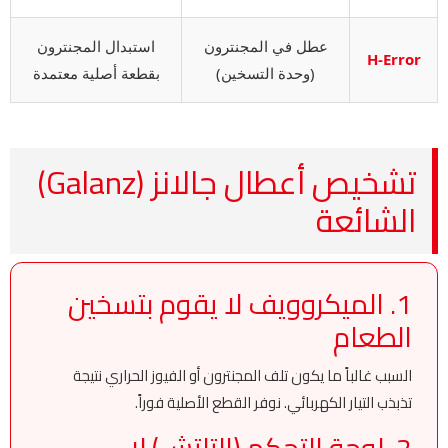
عطل في المجنترون
استبدال المجنترون
H-Error
(وحدة التسخين)
بقطعة أصلية معتمدة
تشخيص أعطال جالانز (Galanz)
الشائعة
1. الميكروويف لا يقوم بتسخين
الطعام
السبب غالباً ما يكون تلف المجنترون أو الفيوز الحراري نتيجة
تذبذب التيار الكهربائي. نوفر القطع الأصلية فوراً.
2. لوحة التحكم (التاتش) لا