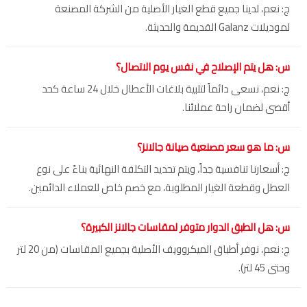
ج: نعم، لدينا جميع قطع الغيار الأصلية من الشركة المصنعة
لموديلات Galanz القديمة والحديثة.
س: هل يتم الإصلاح في نفس يوم الاتصال؟
ج: نعم، نسعى دائماً لتلبية بلاغات الأعطال خلال 24 ساعة كحد
أقصى لضمان راحة عملائنا.
س: ما هو سعر مصنعية صيانة جالانز؟
ج: أسعارنا تنافسية جداً، ويتم تحديد التكلفة النهائية بناءً على نوع
العطل وقطعة الغيار المطلوبة، مع خصم خاص للعملاء الدائمين.
س: هل الطبق الدوار متوفر لمقاسات جالانز الكبيرة؟
ج: نعم، نوفر أطباق الميكروويف الأصلية بجميع المقاسات (من 20 لتر
وحتى 45 لتر).