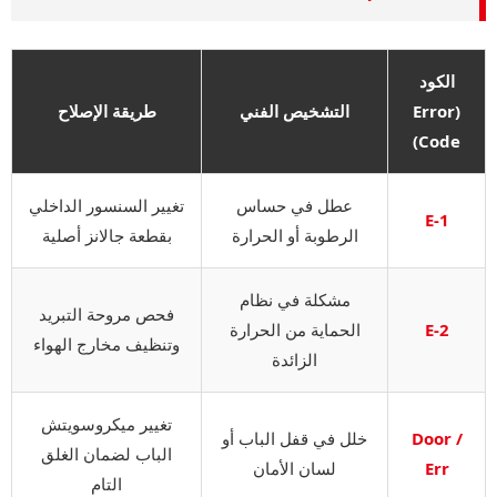
الكود
(Error
التشخيص الفني
طريقة الإصلاح
Code)
عطل في حساس
تغيير السنسور الداخلي
E-1
الرطوبة أو الحرارة
بقطعة جالانز أصلية
مشكلة في نظام
فحص مروحة التبريد
E-2
الحماية من الحرارة
وتنظيف مخارج الهواء
الزائدة
تغيير ميكروسويتش
Door /
خلل في قفل الباب أو
الباب لضمان الغلق
Err
لسان الأمان
التام