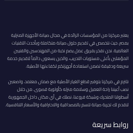
يعتبر مركزنا من المؤسسات الرائدة في مجال صيانة الأجهزة المنزلية
بمصر، حيث نتخصص في تقديم حلول صيانة متكاملة وبأحدث التقنيات
العالمية. نحن نفخر بفريق عمل يضم نخبة من المهندسين والفنيين
المؤهلين بأعلى مستويات التدريب، والذين يسعون دائماً لتقديم خدمة
سريعة ودقيقة تضمن استعادة أجهزتكم لكفاءتها الأصلية.
نلتزم في مركزنا بتوفير قطع الغيار الأصلية مع ضمان معتمد، واضعين
نصب أعيننا راحة العميل وسلامة منزله كأولوية قصوى. من خلال
أسطولنا المتحرك وشبكة فروعنا، نصلك في أي مكان داخل الجمهورية
لنقدم لك تجربة صيانة تتسم بالمصداقية والاحترافية والأسعار التنافسية.
روابط سريعة