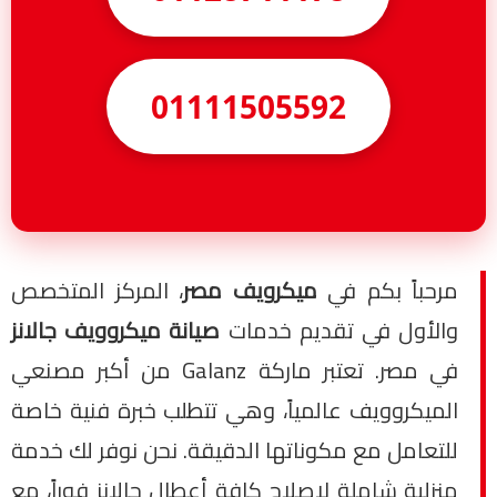
01111505592
مرحباً بكم في
ميكرويف مصر
، المركز المتخصص
والأول في تقديم خدمات
صيانة ميكروويف جالانز
في مصر. تعتبر ماركة Galanz من أكبر مصنعي
الميكروويف عالمياً، وهي تتطلب خبرة فنية خاصة
للتعامل مع مكوناتها الدقيقة. نحن نوفر لك خدمة
منزلية شاملة لإصلاح كافة أعطال جالانز فوراً، مع