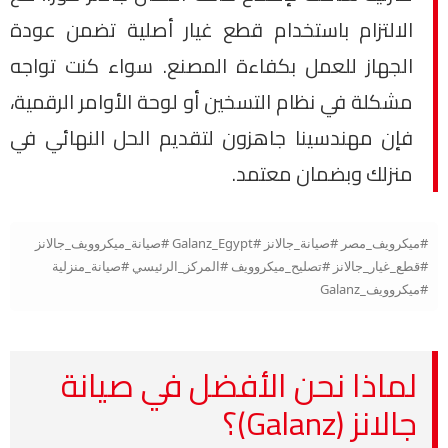
الالتزام باستخدام قطع غيار أصلية تضمن عودة
الجهاز للعمل بكفاءة المصنع. سواء كنت تواجه
مشكلة في نظام التسخين أو لوحة الأوامر الرقمية،
فإن مهندسينا جاهزون لتقديم الحل النهائي في
منزلك وبضمان معتمد.
#ميكرويف_مصر #صيانة_جالانز #Galanz_Egypt #صيانة_ميكروويف_جالانز
#قطع_غيار_جالانز #تصليح_ميكروويف #المركز_الرئيسي #صيانة_منزلية
#ميكروويف_Galanz
لماذا نحن الأفضل في صيانة
جالانز (Galanz)؟