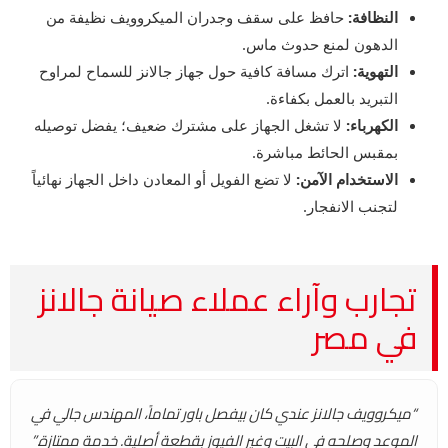
النظافة:
حافظ على سقف وجدران الميكروويف نظيفة من
الدهون لمنع حدوث ماس.
التهوية:
اترك مسافة كافية حول جهاز جالانز للسماح لمراوح
التبريد بالعمل بكفاءة.
الكهرباء:
لا تشغل الجهاز على مشترك ضعيف؛ يفضل توصيله
بمقبس الحائط مباشرة.
الاستخدام الآمن:
لا تضع الفويل أو المعادن داخل الجهاز نهائياً
لتجنب الانفجار.
تجارب وآراء عملاء صيانة جالانز
في مصر
“ميكروويف جالانز عندي كان بيفصل باور تماماً، المهندس جالي في
الموعد وصلحه في البيت وغير الفيوز بقطعة أصلية. خدمة ممتازة.”