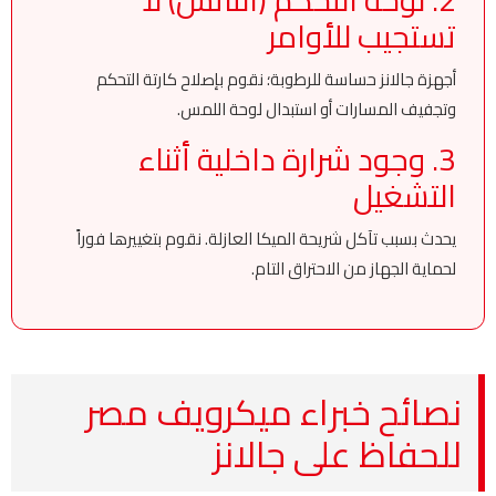
تستجيب للأوامر
أجهزة جالانز حساسة للرطوبة؛ نقوم بإصلاح كارتة التحكم
وتجفيف المسارات أو استبدال لوحة اللمس.
3. وجود شرارة داخلية أثناء
التشغيل
يحدث بسبب تآكل شريحة الميكا العازلة. نقوم بتغييرها فوراً
لحماية الجهاز من الاحتراق التام.
نصائح خبراء ميكرويف مصر
للحفاظ على جالانز