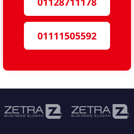
01128711178
01111505592