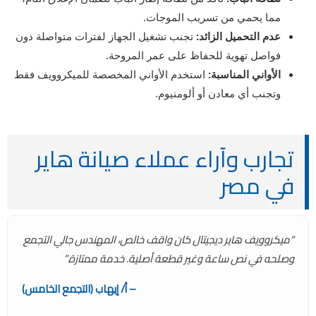
مما يحمي من تسريب الموجات.
عدم التحميل الزائد:
تجنب تشغيل الجهاز لفترات متواصلة دون
فواصل تهوية للحفاظ على عمر المروحة.
الأواني المناسبة:
استخدم الأواني المخصصة للميكروويف فقط
وتجنب أي معادن أو ألومنيوم.
تجارب وآراء عملاء صيانة هاير
في مصر
“ميكروويف هاير ديجيتال كان واقف خالص، المهندس جالي التجمع
وصلحه في نص ساعة وغير قطعة أصلية. خدمة ممتازة.”
– أ/ إيهاب (التجمع الخامس)