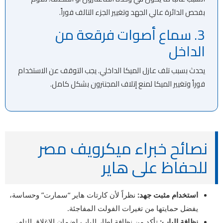
بفحص الدائرة عالي الجهد وتغيير الجزء التالف فوراً.
3. سماع أصوات فرقعة من
الداخل
يحدث بسبب تلف عازل الميكا الداخلي. يجب التوقف عن الاستخدام
فوراً وتغيير الميكا لمنع إتلاف المجنترون بشكل كامل.
نصائح خبراء ميكرويف مصر
للحفاظ على هاير
استخدام مثبت جهد:
نظراً لأن كارتات هاير “سمارت” وحساسة،
يفضل حمايتها من تغيرات الفولت المفاجئة.
نظافة الباب:
تأكد من نظافة إطار الباب لضمان الإغلاق التام،