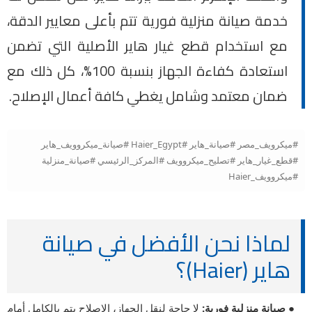
خدمة صيانة منزلية فورية تتم بأعلى معايير الدقة،
مع استخدام قطع غيار هاير الأصلية التي تضمن
استعادة كفاءة الجهاز بنسبة 100%، كل ذلك مع
ضمان معتمد وشامل يغطي كافة أعمال الإصلاح.
#ميكرويف_مصر #صيانة_هاير #Haier_Egypt #صيانة_ميكروويف_هاير
#قطع_غيار_هاير #تصليح_ميكروويف #المركز_الرئيسي #صيانة_منزلية
#ميكروويف_Haier
لماذا نحن الأفضل في صيانة
هاير (Haier)؟
● صيانة منزلية فورية:
لا حاجة لنقل الجهاز، الإصلاح يتم بالكامل أمام