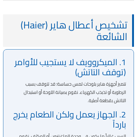
تشخيص أعطال هاير (Haier)
الشائعة
1. الميكروويف لا يستجيب للأوامر
(توقف التاتش)
تتميز أجهزة هاير بلوحات لمس حساسة؛ قد تتوقف بسبب
الرطوبة أو تذبذب الكهرباء. نقوم بصيانة اللوحة أو استبدال
التاتش بقطعة أصلية.
2. الجهاز يعمل ولكن الطعام يخرج
بارداً
السبب غالباً ما يكون في وحدة الماغنترون أو المكثف. نقوم