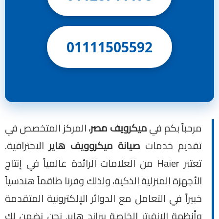
01111505592
مرحباً بكم في
ميكرويف مصر
، المركز المتخصص في
تقديم خدمات
صيانة ميكروويف هاير
الاحترافية.
تعتبر Haier من العلامات الرائدة عالمياً في إنتاج
الأجهزة المنزلية الذكية، ولذلك وفرنا طاقماً هندسياً
خبيراً في التعامل مع الدوائر الإلكترونية المتقدمة
وأنظمة الإنفرتر الخاصة ببراند هاير. نحن نضمن لك