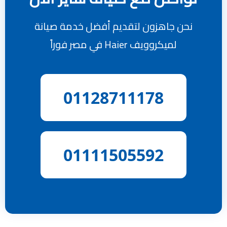
نحن جاهزون لتقديم أفضل خدمة صيانة
لميكروويف Haier في مصر فوراً
01128711178
01111505592