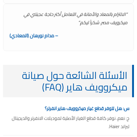
“الالتزام بالمعاد والأمانة في التعامل أكتر حاجة عجبتني في
ميكرويف مصر. شكراً ليكم.”
– مدام نورهان (المعادي)
الأسئلة الشائعة حول صيانة
ميكروويف هاير (FAQ)
س: هل تتوفر قطع غيار ميكروويف هاير انفرتر؟
ج: نعم، نوفر كافة قطع الغيار الأصلية لموديلات الانفرتر والديجيتال
لبراند Haier.