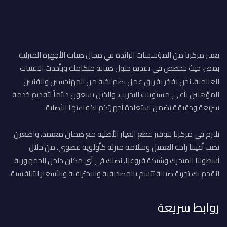
يعتبر مركزنا من المؤسسات الرائدة في مجال صيانة الأجهزة المنزلية
بمصر، حيث نتخصص في تقديم حلول صيانة متكاملة وبأحدث التقنيات
العالمية. نحن نفخر بفريق عمل يضم نخبة من المهندسين والفنيين
المؤهلين بأعلى مستويات التدريب، والذين يسعون دائماً لتقديم خدمة
سريعة ودقيقة تضمن استعادة أجهزتكم لكفاءتها الأصلية.
نلتزم في مركزنا بتوفير قطع الغيار الأصلية مع ضمان معتمد، واضعين
نصب أعيننا راحة العميل وسلامة منزله كأولوية قصوى. من خلال
أسطولنا المتحرك وشبكة فروعنا، نصلك في أي مكان داخل الجمهورية
لنقدم لك تجربة صيانة تتسم بالمصداقية والاحترافية والأسعار التنافسية.
روابط سريعة