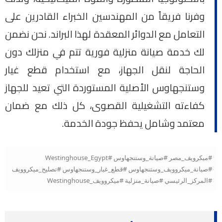
وفرنا فريقاً من المهندسين الخبراء القادرين على
التعامل مع الدوائر المعقدة لهذا البراند. نحن نضمن
لك خدمة صيانة منزلية فورية تتم في منزلك دون
الحاجة لنقل الجهاز، مع استخدام قطع غيار
وستنجهاوس الأصلية المستوردة التي تعيد للجهاز
كفاءته التشغيلية القصوى، كل ذلك مع ضمان
معتمد وشامل يحفظ جودة الخدمة.
#ميكرويف_مصر #صيانة_وستنجهاوس #Westinghouse_Egypt
#صيانة_ميكروويف_وستنجهاوس #قطع_غيار_وستنجهاوس #تصليح_ميكروويف
#المركز_الرئيسي #صيانة_منزلية #ميكروويف_Westinghouse