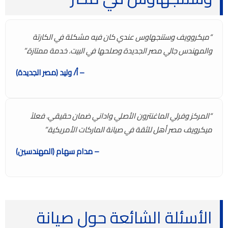
“ميكروويف وستنجهاوس عندي كان فيه مشكلة في الكارتة
والمهندس جالي مصر الجديدة وصلحها في البيت. خدمة ممتازة.”
– أ/ وليد (مصر الجديدة)
“المركز وفرلي الماغنترون الأصلي واداني ضمان حقيقي. فعلاً
ميكرويف مصر أهل للثقة في صيانة الماركات الأمريكية.”
– مدام سهام (المهندسين)
الأسئلة الشائعة حول صيانة