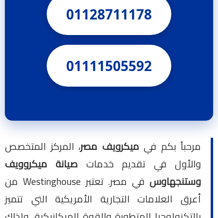
01128711178
01111505592
مرحباً بكم في
ميكرويف مصر
، المركز المتخصص
والأول في تقديم خدمات
صيانة ميكروويف
وستنجهاوس
في مصر. تعتبر Westinghouse من
أعرق العلامات التجارية الأمريكية التي تتميز
بالتكنولوجيا المتطورة والقوة الميكانيكية، ولذلك