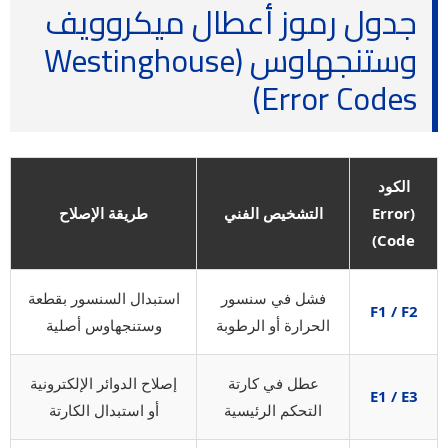
جدول رموز أعطال ميكروويف
وستنجهاوس (Westinghouse
Error Codes)
الكود
(Error
التشخيص الفني
طريقة الإصلاح
Code)
فشل في سنسور
استبدال السنسور بقطعة
F1 / F2
الحرارة أو الرطوبة
وستنجهاوس أصلية
عطل في كارتة
إصلاح الدوائر الإلكترونية
E1 / E3
التحكم الرئيسية
أو استبدال الكارتة