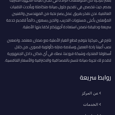
يعتبر مركزنا من المؤسسات الرائدة في مجال صيانة الأجهزة المنزلية
بمصر، حيث نتخصص في تقديم حلول صيانة متكاملة وبأحدث التقنيات
العالمية. نحن نفخر بفريق عمل يضم نخبة من المهندسين والفنيين
المؤهلين بأعلى مستويات التدريب، والذين يسعون دائماً لتقديم خدمة
سريعة ودقيقة تضمن استعادة أجهزتكم لكفاءتها الأصلية.
نلتزم في مركزنا بتوفير قطع الغيار الأصلية مع ضمان معتمد، واضعين
نصب أعيننا راحة العميل وسلامة منزله كأولوية قصوى. من خلال
أسطولنا المتحرك وشبكة فروعنا، نصلك في أي مكان داخل الجمهورية
لنقدم لك تجربة صيانة تتسم بالمصداقية والاحترافية والأسعار التنافسية.
روابط سريعة
عن المركز
الخدمات