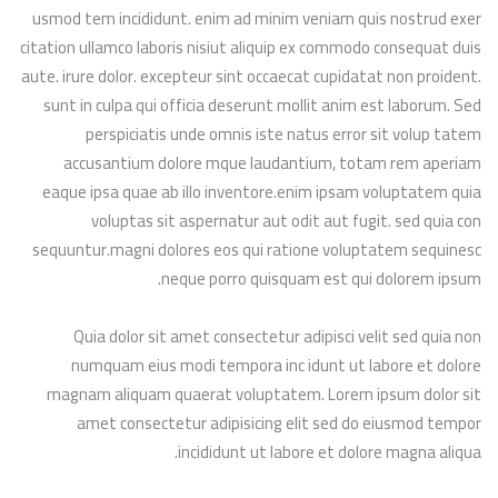
usmod tem incididunt. enim ad minim veniam quis nostrud exer
citation ullamco laboris nisiut aliquip ex commodo consequat duis
aute. irure dolor. excepteur sint occaecat cupidatat non proident.
sunt in culpa qui officia deserunt mollit anim est laborum. Sed
perspiciatis unde omnis iste natus error sit volup tatem
accusantium dolore mque laudantium, totam rem aperiam
eaque ipsa quae ab illo inventore.enim ipsam voluptatem quia
voluptas sit aspernatur aut odit aut fugit. sed quia con
sequuntur.magni dolores eos qui ratione voluptatem sequinesc
neque porro quisquam est qui dolorem ipsum.
Quia dolor sit amet consectetur adipisci velit sed quia non
numquam eius modi tempora inc idunt ut labore et dolore
magnam aliquam quaerat voluptatem. Lorem ipsum dolor sit
amet consectetur adipisicing elit sed do eiusmod tempor
incididunt ut labore et dolore magna aliqua.