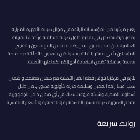
يعتبر مركزنا من المؤسسات الرائدة في مجال صيانة الأجهزة المنزلية
بمصر، حيث نتخصص في تقديم حلول صيانة متكاملة وبأحدث التقنيات
العالمية. نحن نفخر بفريق عمل يضم نخبة من المهندسين والفنيين
المؤهلين بأعلى مستويات التدريب، والذين يسعون دائماً لتقديم خدمة
سريعة ودقيقة تضمن استعادة أجهزتكم لكفاءتها الأصلية.
نلتزم في مركزنا بتوفير قطع الغيار الأصلية مع ضمان معتمد، واضعين
نصب أعيننا راحة العميل وسلامة منزله كأولوية قصوى. من خلال
أسطولنا المتحرك وشبكة فروعنا، نصلك في أي مكان داخل الجمهورية
لنقدم لك تجربة صيانة تتسم بالمصداقية والاحترافية والأسعار التنافسية.
روابط سريعة